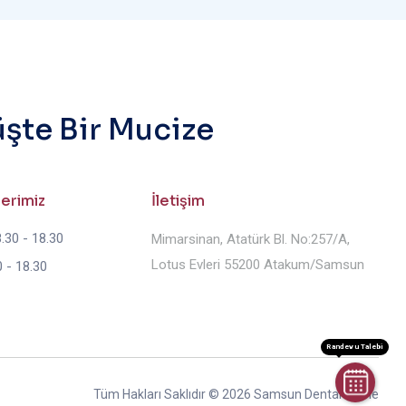
üşte Bir Mucize
lerimiz
İletişim
.30 - 18.30
Mimarsinan, Atatürk Bl. No:257/A,
Lotus Evleri 55200 Atakum/Samsun
 - 18.30
Randevu Talebi
Tüm Hakları Saklıdır © 2026 Samsun Dental Prime