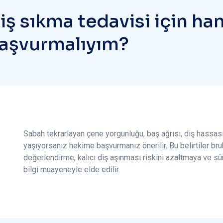
D
i
ş
s
ı
k
m
a
t
e
d
a
v
i
s
i
i
ç
i
n
h
a
a
ş
v
u
r
m
a
l
ı
y
ı
m
?
Sabah tekrarlayan çene yorgunluğu, baş ağrısı, diş hassas
yaşıyorsanız hekime başvurmanız önerilir. Bu belirtiler bruk
değerlendirme, kalıcı diş aşınması riskini azaltmaya ve sü
bilgi muayeneyle elde edilir.