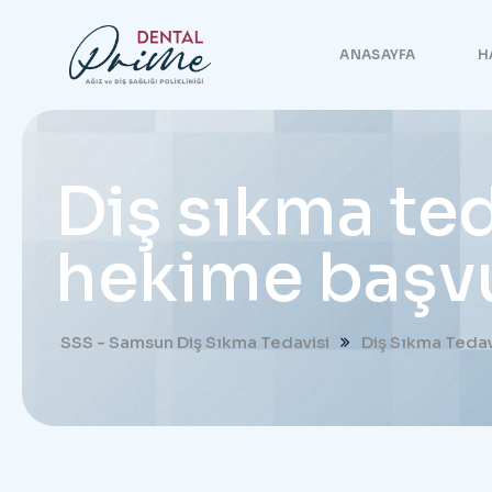
ANASAYFA
H
Diş sıkma te
hekime başv
SSS - Samsun Diş Sıkma Tedavisi
Diş Sıkma Teda