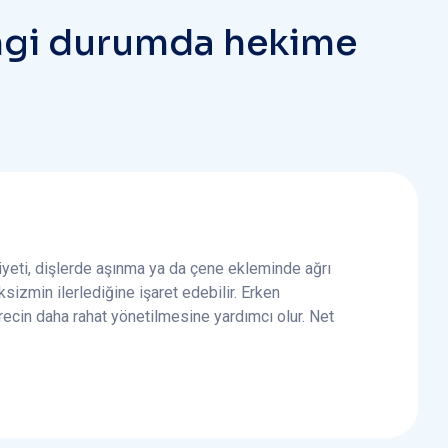
n
g
i
d
u
r
u
m
d
a
h
e
k
i
m
e
iyeti, dişlerde aşınma ya da çene ekleminde ağrı
sizmin ilerlediğine işaret edebilir. Erken
recin daha rahat yönetilmesine yardımcı olur. Net