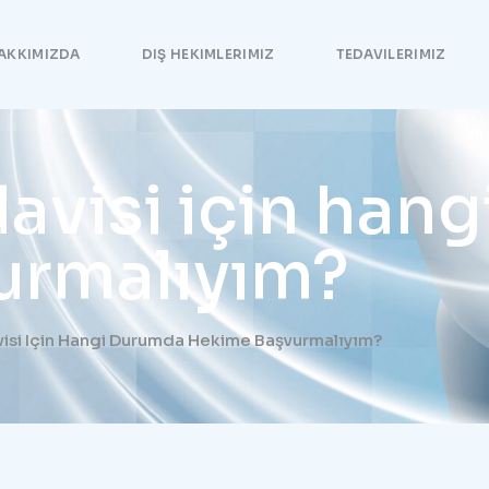
AKKIMIZDA
DIŞ HEKIMLERIMIZ
TEDAVILERIMIZ
davisi için han
urmalıyım?
visi Için Hangi Durumda Hekime Başvurmalıyım?