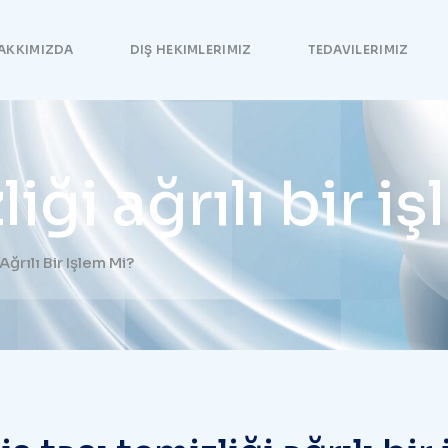
AKKIMIZDA
DIŞ HEKIMLERIMIZ
TEDAVILERIMIZ
liği ağrılı bir i
Ağrılı Bir Işlem Mi?