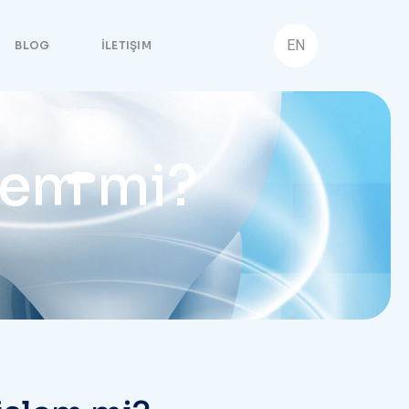
EN
BLOG
İLETIŞIM
şlem mi?