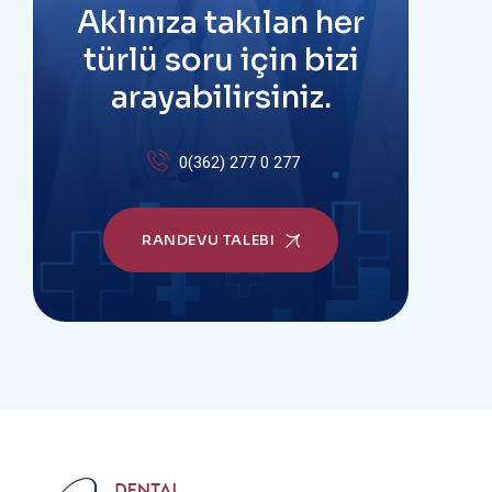
Aklınıza takılan her
türlü soru için bizi
arayabilirsiniz.
0(362) 277 0 277
RANDEVU TALEBI