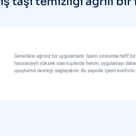
D
i
ş
t
a
ş
ı
t
e
m
i
z
l
i
ğ
i
a
ğ
r
ı
l
ı
b
i
r
Genellikle ağrısız bir uygulamadır. İşlem sırasında hafif bir 
hassasiyeti yüksek olan kişilerde hekim, uygulamayı daha 
uyuşturma desteği sağlayabilir. Bu sayede işlem konforlu