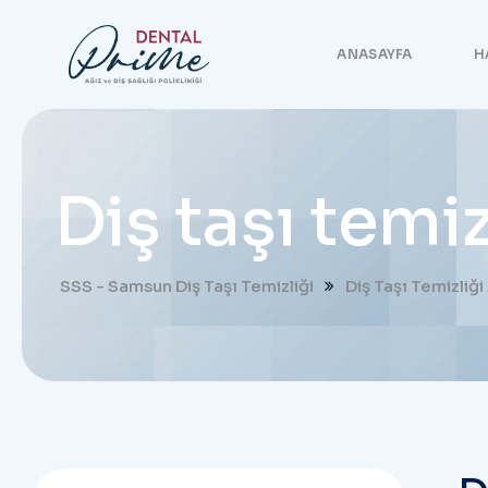
ANASAYFA
H
Diş taşı temiz
SSS - Samsun Diş Taşı Temizliği
Diş Taşı Temizliği 