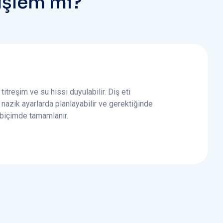
i
ş
l
e
m
m
i
?
titreşim ve su hissi duyulabilir. Diş eti
nazik ayarlarda planlayabilir ve gerektiğinde
 biçimde tamamlanır.