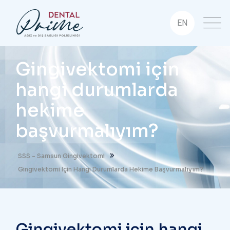
EN
Gingivektomi için
hangi durumlarda
hekime
başvurmalıyım?
SSS - Samsun Gingivektomi
Gingivektomi Için Hangi Durumlarda Hekime Başvurmalıyım?
Gingivektomi için hangi