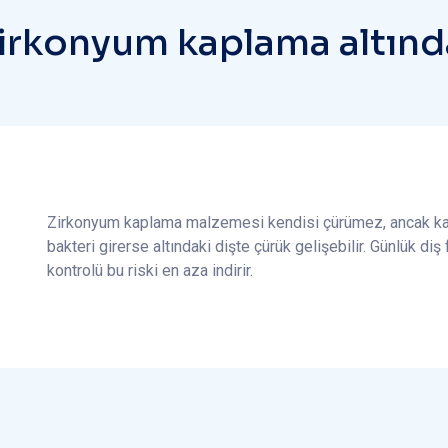
i
r
k
o
n
y
u
m
k
a
p
l
a
m
a
a
l
t
ı
n
d
Zirkonyum kaplama malzemesi kendisi çürümez, ancak kapl
bakteri girerse altındaki dişte çürük gelişebilir. Günlük diş 
kontrolü bu riski en aza indirir.