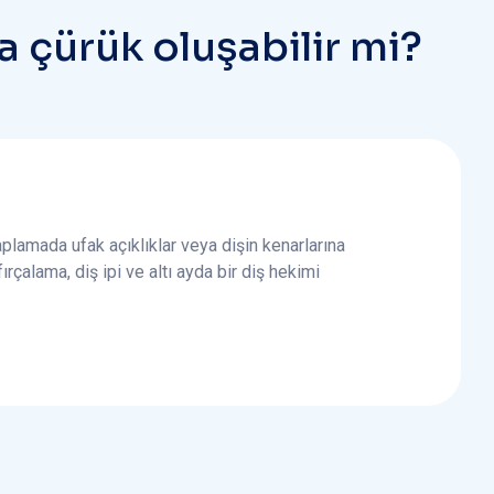
a
ç
ü
r
ü
k
o
l
u
ş
a
b
i
l
i
r
m
i
?
amada ufak açıklıklar veya dişin kenarlarına
fırçalama, diş ipi ve altı ayda bir diş hekimi