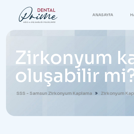
ANASAYFA
H
Zirkonyum ka
oluşabilir mi
SSS - Samsun Zirkonyum Kaplama
Zirkonyum Kapl