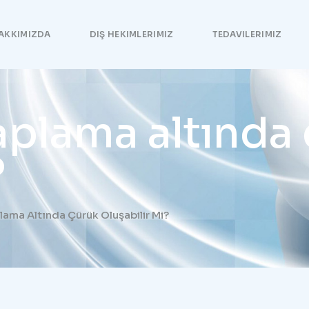
AKKIMIZDA
DIŞ HEKIMLERIMIZ
TEDAVILERIMIZ
plama altında 
?
ama Altında Çürük Oluşabilir Mi?