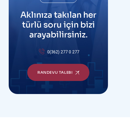
Aklınıza takılan her
türlü soru için bizi
arayabilirsiniz.
0(362) 277 0 277
RANDEVU TALEBI