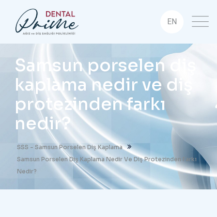
EN
Samsun porselen diş
kaplama nedir ve diş
protezinden farkı
nedir?
SSS - Samsun Porselen Diş Kaplama
Samsun Porselen Diş Kaplama Nedir Ve Diş Protezinden Farkı
Nedir?