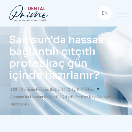
EN
Samsun'da hassas
bağlantılı çıtçıtlı
protez kaç gün
içinde hazırlanır?
SSS - Samsun Hassas Bağlantılı Çıtçıtlı Protez
Samsun'da Hassas Bağlantılı Çıtçıtlı Protez Kaç Gün Içinde
Hazırlanır?