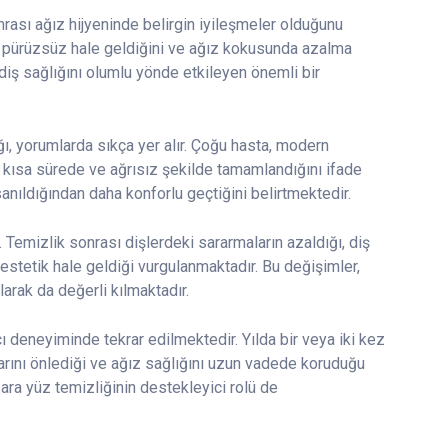
onrası ağız hijyeninde belirgin iyileşmeler olduğunu
ha pürüzsüz hale geldiğini ve ağız kokusunda azalma
 diş sağlığını olumlu yönde etkileyen önemli bir
ı, yorumlarda sıkça yer alır. Çoğu hasta, modern
n kısa sürede ve ağrısız şekilde tamamlandığını ifade
 sanıldığından daha konforlu geçtiğini belirtmektedir.
. Temizlik sonrası dişlerdeki sararmaların azaldığı, diş
estetik hale geldiği vurgulanmaktadır. Bu değişimler,
larak da değerli kılmaktadır.
cı deneyiminde tekrar edilmektedir. Yılda bir veya iki kez
klarını önlediği ve ağız sağlığını uzun vadede koruduğu
 ara yüz temizliğinin destekleyici rolü de