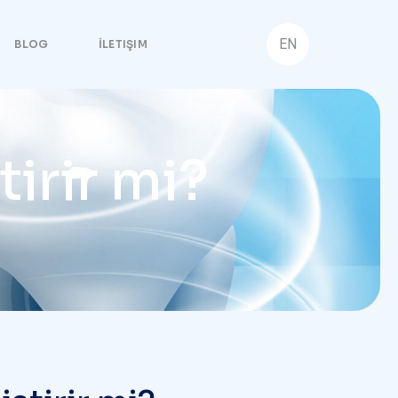
EN
BLOG
İLETIŞIM
irir mi?