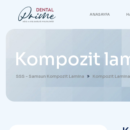
ANASAYFA
H
Kompozit lam
SSS - Samsun Kompozit Lamina
Kompozit Lamina 