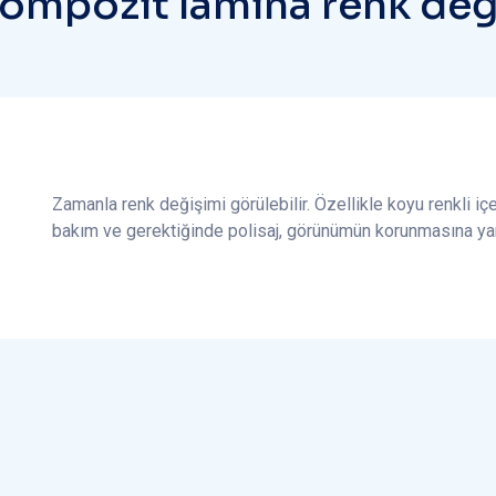
o
m
p
o
z
i
t
l
a
m
i
n
a
r
e
n
k
d
e
Zamanla renk değişimi görülebilir. Özellikle koyu renkli iç
bakım ve gerektiğinde polisaj, görünümün korunmasına yard