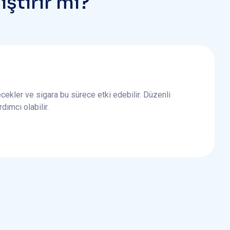
ğ
i
ş
t
i
r
i
r
m
i
?
ecekler ve sigara bu sürece etki edebilir. Düzenli
ımcı olabilir.