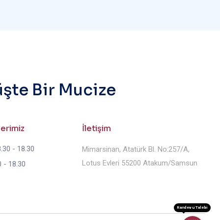
üşte Bir Mucize
lerimiz
İletişim
.30 - 18.30
Mimarsinan, Atatürk Bl. No:257/A,
Lotus Evleri 55200 Atakum/Samsun
 - 18.30
Randevu Talebi