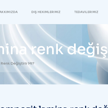
AKKIMIZDA
DIŞ HEKIMLERIMIZ
TEDAVILERIMIZ
ina renk değişt
Renk Değiştirir Mi?