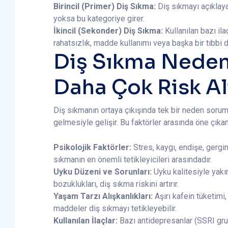
Birincil (Primer) Diş Sıkma:
Diş sıkmayı açıklayab
yoksa bu kategoriye girer.
İkincil (Sekonder) Diş Sıkma:
Kullanılan bazı ilaç
rahatsızlık, madde kullanımı veya başka bir tıbbi 
Diş Sıkma Neden
Daha Çok Risk Al
Diş sıkmanın ortaya çıkışında tek bir neden soruml
gelmesiyle gelişir. Bu faktörler arasında öne çıkanl
Psikolojik Faktörler:
Stres, kaygı, endişe, gergin
sıkmanın en önemli tetikleyicileri arasındadır.
Uyku Düzeni ve Sorunları:
Uyku kalitesiyle yakın
bozuklukları, diş sıkma riskini artırır.
Yaşam Tarzı Alışkanlıkları:
Aşırı kafein tüketimi, 
maddeler diş sıkmayı tetikleyebilir.
Kullanılan İlaçlar:
Bazı antidepresanlar (SSRI grub