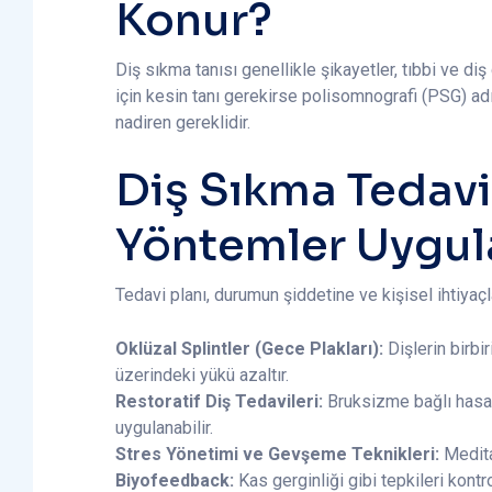
Konur?
Diş sıkma tanısı genellikle şikayetler, tıbbi ve d
için kesin tanı gerekirse polisomnografi (PSG) adı 
nadiren gereklidir.
Diş Sıkma Tedav
Yöntemler Uygul
Tedavi planı, durumun şiddetine ve kişisel ihtiyaçl
Oklüzal Splintler (Gece Plakları):
Dişlerin birbi
üzerindeki yükü azaltır.
Restoratif Diş Tedavileri:
Bruksizme bağlı hasarl
uygulanabilir.
Stres Yönetimi ve Gevşeme Teknikleri:
Meditas
Biyofeedback:
Kas gerginliği gibi tepkileri kontr