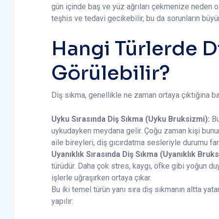
gün içinde baş ve yüz ağrıları çekmenize neden ola
teşhis ve tedavi gecikebilir, bu da sorunların büy
Hangi Türlerde D
Görülebilir?
Diş sıkma, genellikle ne zaman ortaya çıktığına bağl
Uyku Sırasında Diş Sıkma (Uyku Bruksizmi):
Bu
uykudayken meydana gelir. Çoğu zaman kişi bunun 
aile bireyleri, diş gıcırdatma sesleriyle durumu far
Uyanıklık Sırasında Diş Sıkma (Uyanıklık Bruks
türüdür. Daha çok stres, kaygı, öfke gibi yoğun d
işlerle uğraşırken ortaya çıkar.
Bu iki temel türün yanı sıra diş sıkmanın altta ya
yapılır: