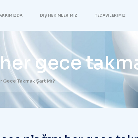
AKKIMIZDA
DIŞ HEKIMLERIMIZ
TEDAVILERIMIZ
 her gece takma
er Gece Takmak Şart Mı?