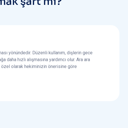
m
a
k
ş
a
r
t
m
ı
?
ası yönündedir. Düzenli kullanım, dişlerin gece
a daha hızlı alışmasına yardımcı olur. Ara ara
e özel olarak hekiminizin önerisine göre