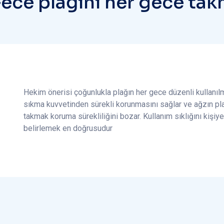
G
e
c
e
p
l
a
ğ
ı
n
ı
h
e
r
g
e
c
e
t
a
k
Hekim önerisi çoğunlukla plağın her gece düzenli kullanılm
sıkma kuvvetinden sürekli korunmasını sağlar ve ağzın plağ
takmak koruma sürekliliğini bozar. Kullanım sıklığını kişiy
belirlemek en doğrusudur