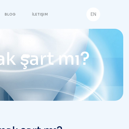
EN
BLOG
İLETIŞIM
k şart mı?