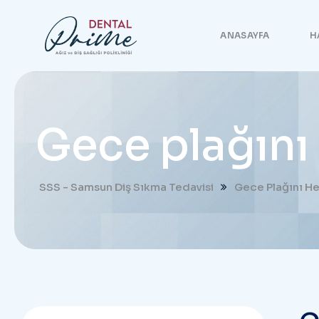
ANASAYFA
H
Gece plağını
SSS - Samsun Diş Sıkma Tedavisi
Gece Plağını H