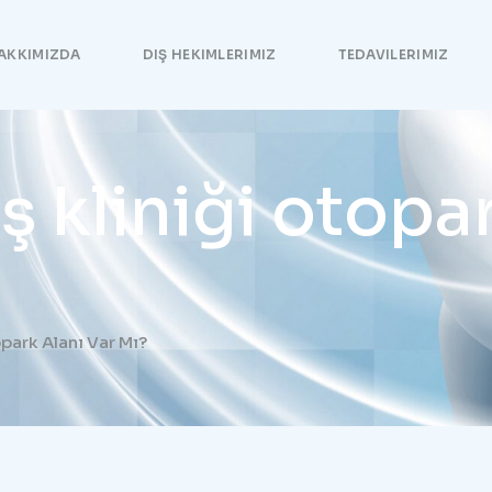
AKKIMIZDA
DIŞ HEKIMLERIMIZ
TEDAVILERIMIZ
 kliniği otopar
park Alanı Var Mı?