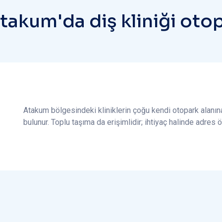
A
t
a
k
u
m
'
d
a
d
i
ş
k
l
i
n
i
ğ
i
o
t
o
Atakum bölgesindeki kliniklerin çoğu kendi otopark alanına
bulunur. Toplu taşıma da erişimlidir; ihtiyaç halinde adres