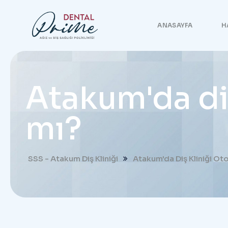
ANASAYFA
H
Atakum'da diş
mı?
SSS - Atakum Diş Kliniği
Atakum'da Diş Kliniği Oto