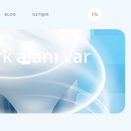
EN
BLOG
İLETIŞIM
k alanı var