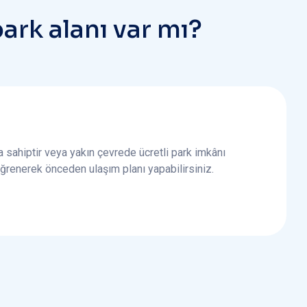
p
a
r
k
a
l
a
n
ı
v
a
r
m
ı
?
 sahiptir veya yakın çevrede ücretli park imkânı
 öğrenerek önceden ulaşım planı yapabilirsiniz.