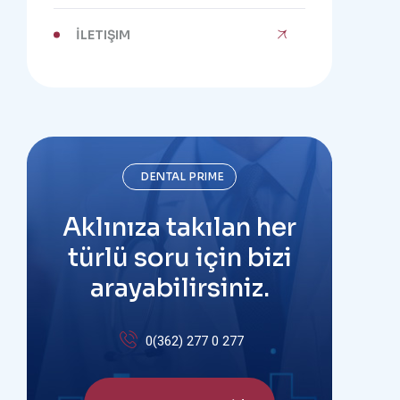
İLETIŞIM
DENTAL PRIME
Aklınıza takılan her
türlü soru için bizi
arayabilirsiniz.
0(362) 277 0 277