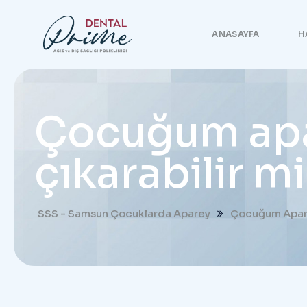
ANASAYFA
H
Çocuğum apa
çıkarabilir m
SSS - Samsun Çocuklarda Aparey
Çocuğum Apare