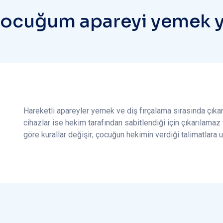
Ç
o
c
u
ğ
u
m
a
p
a
r
e
y
i
y
e
m
e
k
Hareketli apareyler yemek ve diş fırçalama sırasında çıkarıl
cihazlar ise hekim tarafından sabitlendiği için çıkarılamaz v
göre kurallar değişir; çocuğun hekimin verdiği talimatlara