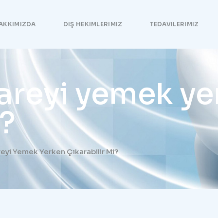
AKKIMIZDA
DIŞ HEKIMLERIMIZ
TEDAVILERIMIZ
reyi yemek ye
i?
yi Yemek Yerken Çıkarabilir Mi?