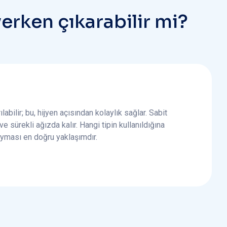
y
e
r
k
e
n
ç
ı
k
a
r
a
b
i
l
i
r
m
i
?
abilir; bu, hijyen açısından kolaylık sağlar. Sabit
e sürekli ağızda kalır. Hangi tipin kullanıldığına
 uyması en doğru yaklaşımdır.