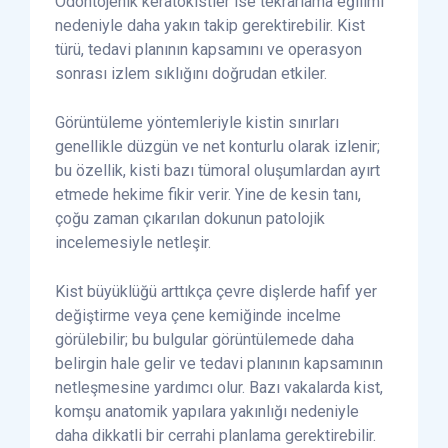
Odontojenik keratokistler ise tekrarlama eğilimi
nedeniyle daha yakın takip gerektirebilir. Kist
türü, tedavi planının kapsamını ve operasyon
sonrası izlem sıklığını doğrudan etkiler.
Görüntüleme yöntemleriyle kistin sınırları
genellikle düzgün ve net konturlu olarak izlenir;
bu özellik, kisti bazı tümoral oluşumlardan ayırt
etmede hekime fikir verir. Yine de kesin tanı,
çoğu zaman çıkarılan dokunun patolojik
incelemesiyle netleşir.
Kist büyüklüğü arttıkça çevre dişlerde hafif yer
değiştirme veya çene kemiğinde incelme
görülebilir; bu bulgular görüntülemede daha
belirgin hale gelir ve tedavi planının kapsamının
netleşmesine yardımcı olur. Bazı vakalarda kist,
komşu anatomik yapılara yakınlığı nedeniyle
daha dikkatli bir cerrahi planlama gerektirebilir.