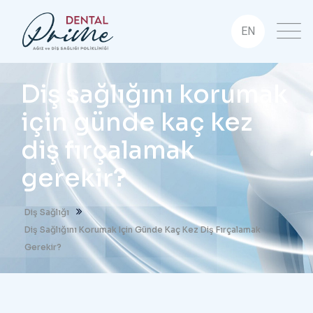
EN
Diş sağlığını korumak
için günde kaç kez
diş fırçalamak
gerekir?
Diş Sağlığı
Diş Sağlığını Korumak Için Günde Kaç Kez Diş Fırçalamak
Gerekir?