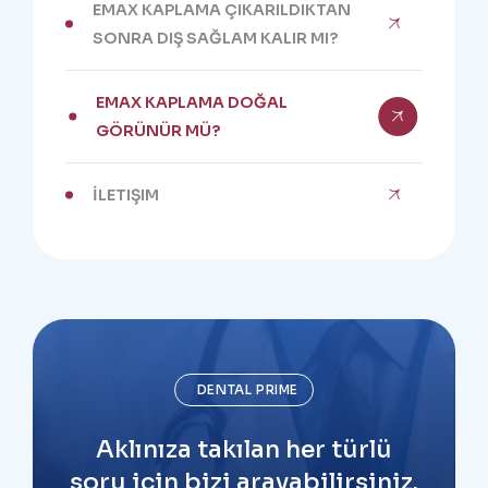
EMAX KAPLAMA ÇIKARILDIKTAN
SONRA DIŞ SAĞLAM KALIR MI?
EMAX KAPLAMA DOĞAL
GÖRÜNÜR MÜ?
İLETIŞIM
DENTAL PRIME
Aklınıza takılan her türlü
soru için bizi arayabilirsiniz.