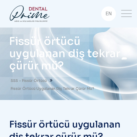
EN
Fissür örtücü
uygulanan diş tekrar
çürür mü?
SSS - Fissür Örtücü
Fissür Örtücü Uygulanan Diş Tekrar Çürür Mü?
Fissür örtücü uygulanan
diş tekrar çürür mü?