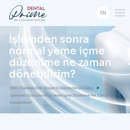
EN
İşlemden sonra
normal yeme içme
düzenime ne zaman
dönebilirim?
SSS - Samsun Kök Yüzeyi Düzleştirme (Küretaj)
İşlemden Sonra Normal Yeme Içme Düzenime Ne Zaman
Dönebilirim?