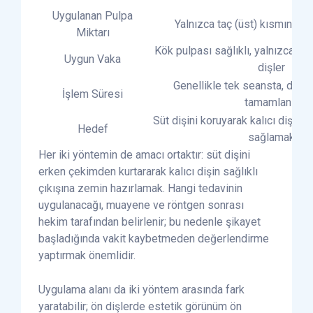
Uygulanan Pulpa
Yalnızca taç (üst) kısmındaki 
Miktarı
Kök pulpası sağlıklı, yalnızca taç 
Uygun Vaka
dişler
Genellikle tek seansta, daha
İşlem Süresi
tamamlanır
Süt dişini koruyarak kalıcı dişe r
Hedef
sağlamak
Her iki yöntemin de amacı ortaktır: süt dişini
erken çekimden kurtararak kalıcı dişin sağlıklı
çıkışına zemin hazırlamak. Hangi tedavinin
uygulanacağı, muayene ve röntgen sonrası
hekim tarafından belirlenir; bu nedenle şikayet
başladığında vakit kaybetmeden değerlendirme
yaptırmak önemlidir.
Uygulama alanı da iki yöntem arasında fark
yaratabilir; ön dişlerde estetik görünüm ön