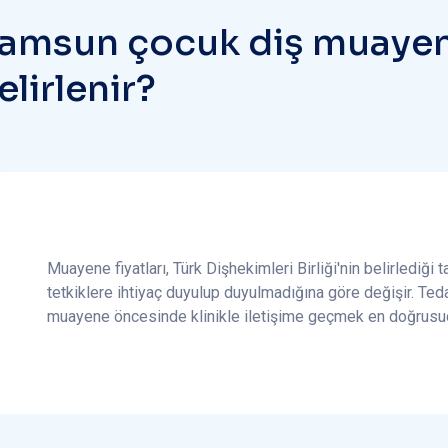
a
m
s
u
n
ç
o
c
u
k
d
i
ş
m
u
a
y
e
e
l
i
r
l
e
n
i
r
?
Muayene fiyatları, Türk Dişhekimleri Birliği'nin belirlediği
tetkiklere ihtiyaç duyulup duyulmadığına göre değişir. Teda
muayene öncesinde klinikle iletişime geçmek en doğrusu