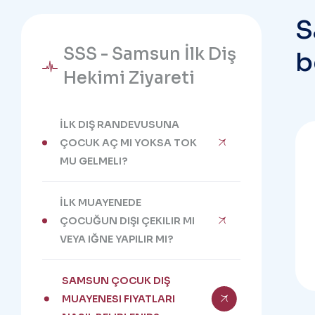
S
SSS - Samsun İlk Diş
b
Hekimi Ziyareti
İLK DIŞ RANDEVUSUNA
ÇOCUK AÇ MI YOKSA TOK
MU GELMELI?
İLK MUAYENEDE
ÇOCUĞUN DIŞI ÇEKILIR MI
VEYA IĞNE YAPILIR MI?
SAMSUN ÇOCUK DIŞ
MUAYENESI FIYATLARI