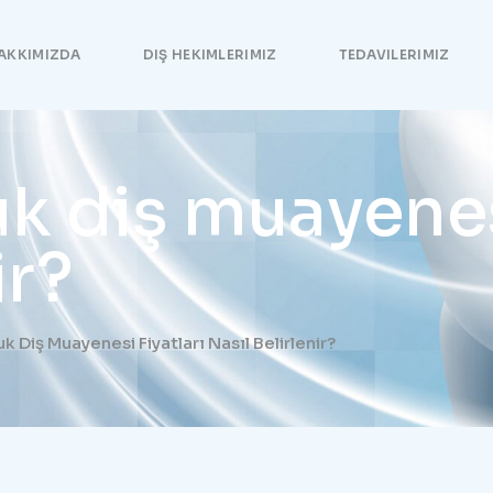
AKKIMIZDA
DIŞ HEKIMLERIMIZ
TEDAVILERIMIZ
 diş muayenesi
ir?
Diş Muayenesi Fiyatları Nasıl Belirlenir?