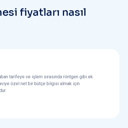
n
e
s
i
f
i
y
a
t
l
a
r
ı
n
a
s
ı
l
 taban tarifeye ve işlem sırasında röntgen gibi ek
viye özel net bir bütçe bilgisi almak için
dur.