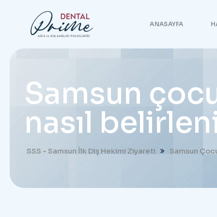
ANASAYFA
H
Samsun çocuk
nasıl belirlen
SSS - Samsun İlk Diş Hekimi Ziyareti
Samsun Çocuk 