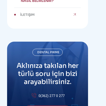
NASIL BELIRLENIR?
İLETIŞIM
DENTAL PRIME
Aklınıza takılan her
türlü soru için bizi
arayabilirsiniz.
0(362) 277 0 277