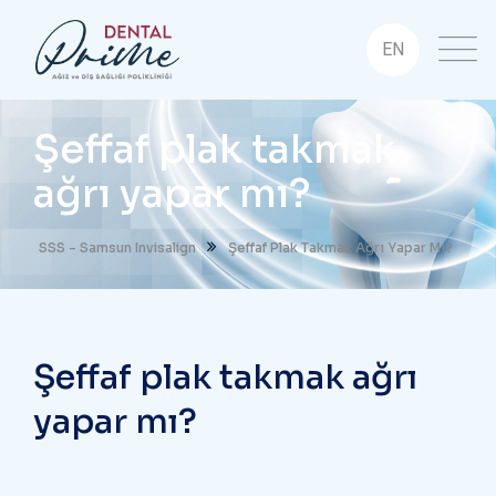
EN
Şeffaf plak takmak
ağrı yapar mı?
SSS - Samsun Invisalign
Şeffaf Plak Takmak Ağrı Yapar Mı?
Şeffaf plak takmak ağrı
yapar mı?