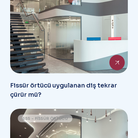
Fissür örtücü uygulanan diş tekrar
çürür mü?
SSS - FISSÜR ÖRTÜCÜ