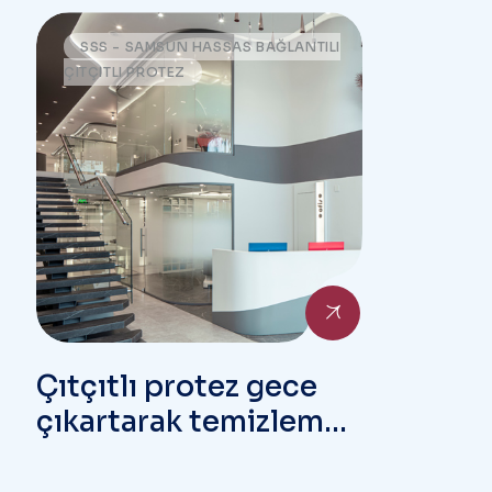
hazırlanır?
SSS - SAMSUN HASSAS BAĞLANTILI
ÇITÇITLI PROTEZ
Çıtçıtlı protez gece
çıkartarak temizlemek
zorunlu mudur?