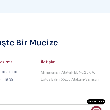
üşte Bir Mucize
lerimiz
İletişim
.30 - 18.30
Mimarsinan, Atatürk Bl. No:257/A,
Lotus Evleri 55200 Atakum/Samsun
 - 18.30
Randevu Talebi