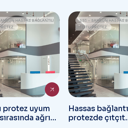
SAMSUN HASSAS BAĞLANTILI
SSS - SAMSUN HASSAS B
 PROTEZ
ÇITÇITLI PROTEZ
lı protez uyum
Hassas bağlantı
sırasında ağrı
protezde çıtçıt
lir mi?
mekanizması ne