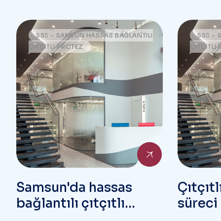
SSS - SAMSUN HASSAS BAĞLANTILI
SSS - 
ÇITÇITLI PROTEZ
ÇITÇITLI
Samsun'da hassas
Çıtçıt
bağlantılı çıtçıtlı
süreci 
protez kaç gün içinde
hissedi