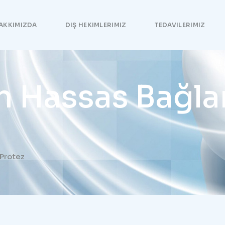
AKKIMIZDA
DIŞ HEKIMLERIMIZ
TEDAVILERIMIZ
Hassas Bağlantı
 Protez