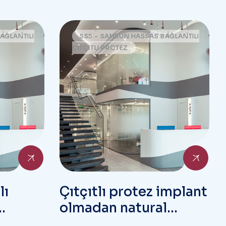
AĞLANTILI
SSS - SAMSUN HASSAS BAĞLANTILI
ÇITÇITLI PROTEZ
lı
Çıtçıtlı protez implant
olmadan natural
dişlere takılabilir mi?