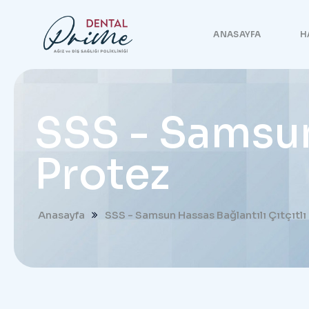
ANASAYFA
H
SSS - Samsun 
Protez
Anasayfa
SSS - Samsun Hassas Bağlantılı Çıtçıtlı