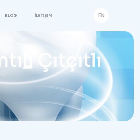
EN
BLOG
İLETIŞIM
lı Çıtçıtlı