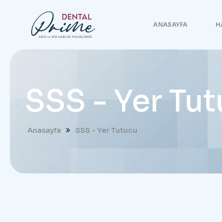
ANASAYFA
H
SSS - Yer Tu
Anasayfa
SSS - Yer Tutucu