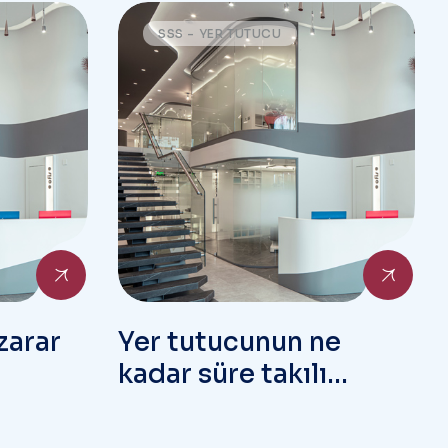
SSS - YER TUTUCU
zarar
Yer tutucunun ne
kadar süre takılı
kalması gerekir?