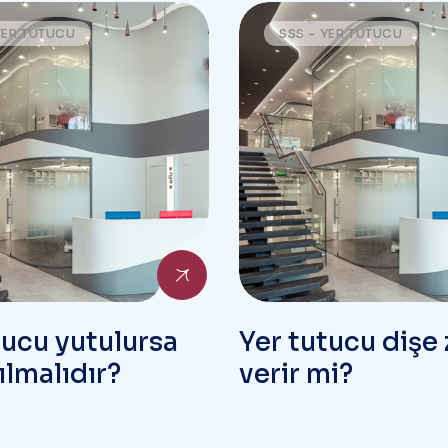
YER TUTUCU
SSS - YER TUTUCU
tucu yutulursa
Yer tutucu dişe 
ılmalıdır?
verir mi?