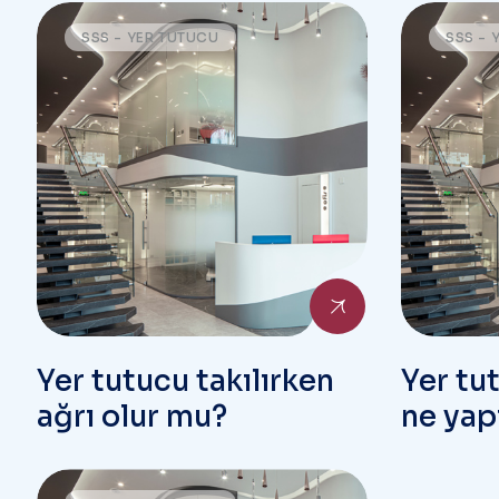
SSS - YER TUTUCU
SSS - 
Yer tutucu takılırken
Yer tu
ağrı olur mu?
ne yap