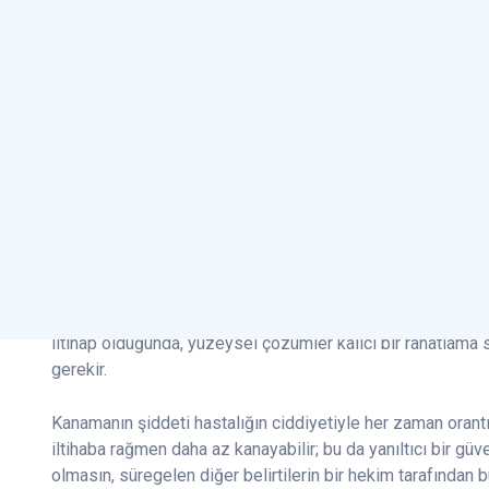
olabilir. Risk faktörlerini bilmek, kişinin kendi durumunu 
Fırçalama Sırasında 
Kokusu
Diş fırçalarken veya diş ipi kullanırken görülen kanama, en 
bunu fırçanın sertliğine bağlar; oysa çoğu durumda diş eti k
bir yanıttır. Düzenli tekrarlayan kanama, hekim değerlendir
İnatçı ağız kokusu da benzer bir uyarıdır. Diş ile diş eti ar
fırçalamayla tam olarak temizlenemeyen bir koku kaynağı o
iltihap olduğunda, yüzeysel çözümler kalıcı bir rahatlama
gerekir.
Kanamanın şiddeti hastalığın ciddiyetiyle her zaman orantılı 
iltihaba rağmen daha az kanayabilir; bu da yanıltıcı bir gü
olmasın, süregelen diğer belirtilerin bir hekim tarafından