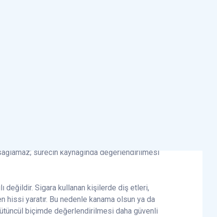
daha yakından izlemesine yardımcı olur.
Kanama ve Ağız
sık gözden kaçan erken belirtidir. Birçok kişi
enarında biriken bakteri plağına verilen iltihabi
mesi gerektiren bir sinyaldir.
asında oluşan ceplerde biriken bakteriler,
luşturabilir. Kokunun asıl nedeni bu ceplerdeki
 sağlamaz; sürecin kaynağında değerlendirilmesi
değildir. Sigara kullanan kişilerde diş etleri,
ven hissi yaratır. Bu nedenle kanama olsun ya da
 bütüncül biçimde değerlendirilmesi daha güvenli