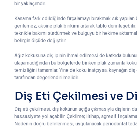
bir yaklaşımdır.
Kanama fark edildiğinde fırçalamayı bırakmak sık yapılan b
gerilemez; aksine plak birikimi artarak tablo derinleşebilir
teknikle bakımı sürdürmek ve bulguyu bir hekime aktarmakt
belirgin ölçüde değiştirir.
Ağız kokusuna diş ipinin ihmal edilmesi de katkıda bulunur.
ulaşamadığından bu bölgelerde biriken plak zamanla koku üre
temizliğini tamamlar. Yine de koku inatçıysa, kaynağın diş 
tarafından değerlendirilmelidir.
Diş Eti Çekilmesi ve D
Diş eti çekilmesi, diş kökünün açığa çıkmasıyla dişlerin
hassasiyete yol açabilir. Çekilme; iltihap, agresif fırçalama
Nedenin doğru belirlenmesi, uygulanacak periodontal tedav