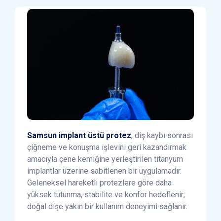
Samsun implant üstü protez
, diş kaybı sonrası
çiğneme ve konuşma işlevini geri kazandırmak
amacıyla çene kemiğine yerleştirilen titanyum
implantlar üzerine sabitlenen bir uygulamadır.
Geleneksel hareketli protezlere göre daha
yüksek tutunma, stabilite ve konfor hedeflenir;
doğal dişe yakın bir kullanım deneyimi sağlanır.