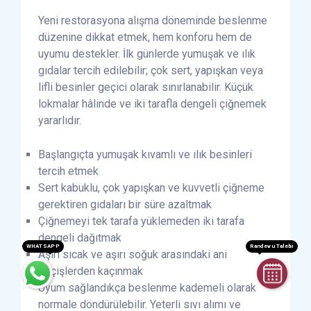
Yeni restorasyona alışma döneminde beslenme
düzenine dikkat etmek, hem konforu hem de
uyumu destekler. İlk günlerde yumuşak ve ılık
gıdalar tercih edilebilir; çok sert, yapışkan veya
lifli besinler geçici olarak sınırlanabilir. Küçük
lokmalar hâlinde ve iki tarafla dengeli çiğnemek
yararlıdır.
Başlangıçta yumuşak kıvamlı ve ılık besinleri
tercih etmek
Sert kabuklu, çok yapışkan ve kuvvetli çiğneme
gerektiren gıdaları bir süre azaltmak
Çiğnemeyi tek tarafa yüklemeden iki tarafa
dengeli dağıtmak
WHATSAPP
Randevu Talebi
Aşırı sıcak ve aşırı soğuk arasındaki ani
geçişlerden kaçınmak
Uyum sağlandıkça beslenme kademeli olarak
normale döndürülebilir. Yeterli sıvı alımı ve